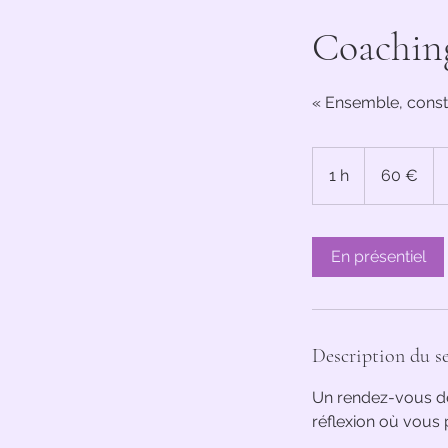
Coaching
« Ensemble, constr
60
euros
1 h
1
60 €
En présentiel
Description du se
Un rendez-vous de
réflexion où vous 