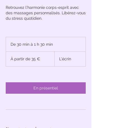
Retrouvez l'harmonie corps-esprit avec
des massages personnalisés. Libérez-vous
du stress quotidien.
De 30 min à 1 h 30 min
D
e
À
3
partir
À partir de 35 €
L'écrin
de
0
35
m
euros
i
n
à
1
En présentiel
3
0
m
i
n